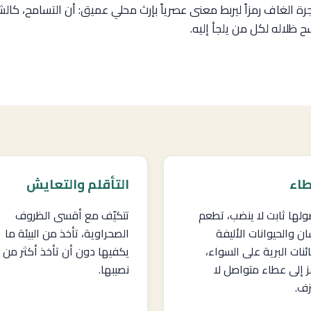
رة الغاف رمزاً ليربط معنى عصرياً بإرث محلي عميق: أن التسامح، كالش
فسح ظلاله لكل من يلجأ إليه.
طاء
التأقلم والتعايش
لها ثابت لا ينضب، تطعم
تتكيّف مع أقسى الظروف
ان والحيوانات الأليفة
الصحراوية، تأخذ من البيئة ما
ئنات البرية على السواء،
يكفيها دون أن تأخذ أكثر من
ز إلى عطاء متواصل لا
نصيبها.
زف.