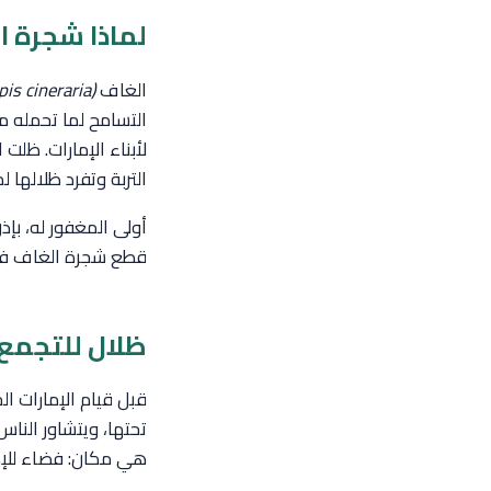
لماذا شجرة ا
الغاف
(Prosopis cineraria)
التسامح لما تحمله من
لأبناء الإمارات. ظل
التربة وتفرد ظلالها 
أولى المغفور له، بإذ
قطع شجرة الغاف في ج
ظلال للتجمع
قبل قيام الإمارات ا
تحتها، ويتشاور النا
هي مكان: فضاء للإص