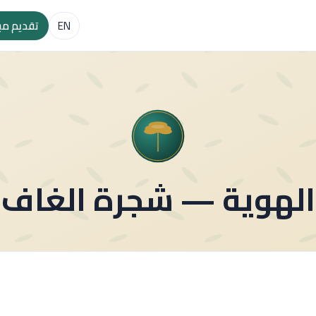
EN
تقديم مب
الهوية — شجرة الغاف