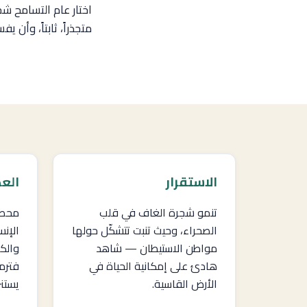
اختار عام التسامح شج
متجذراً، ثابتاً، وأن ي
الاستقرار
الع
تنمو شجرة الغاف في قلب
محصو
الصحراء، وحيث تنبت تتشكّل حولها
الإنس
مواطن الاستيطان — شاهد
والكا
هادئ على إمكانية الحياة في
فترم
الأرض القاسية.
يستن