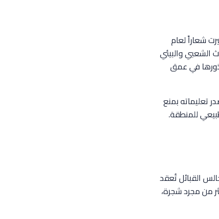
رت شعاراً لعام
اث الشعبي والبيئي
 جذورها في عمق
در تعليماته بمنع
طبيعي للمنطقة.
لس القبائل تُعقد
ثر من مجرد شجرة،